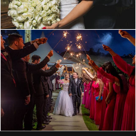
1872
29