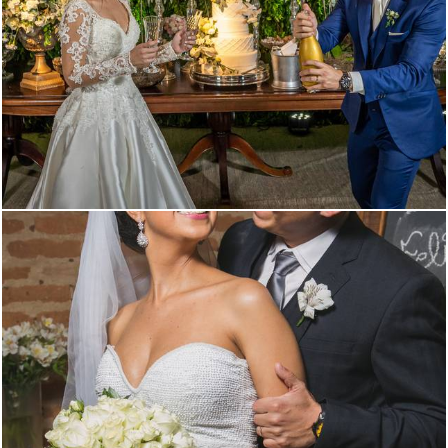
1617
30
2294
0