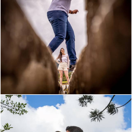
1749
169