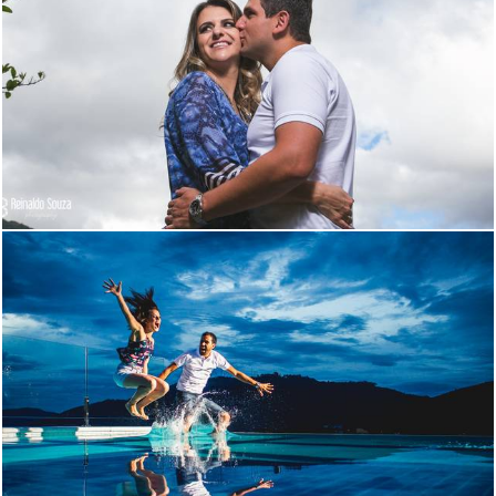
2112
1
2277
90